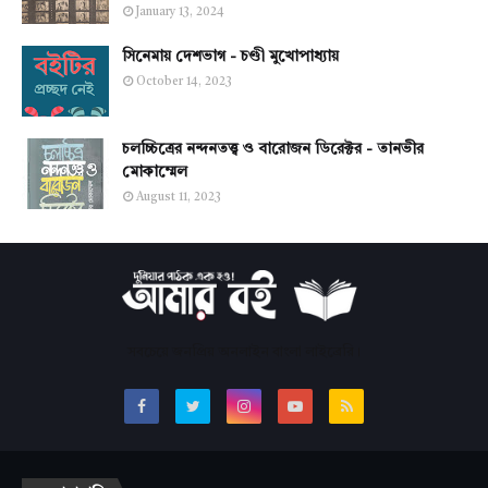
January 13, 2024
সিনেমায় দেশভাগ - চণ্ডী মুখোপাধ্যায়
October 14, 2023
চলচ্চিত্রের নন্দনতত্ত্ব ও বারোজন ডিরেক্টর - তানভীর
মোকাম্মেল
August 11, 2023
সবচেয়ে জনপ্রিয় অনলাইন বাংলা লাইব্রেরি।