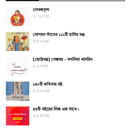
লেখকবৃন্দ
7:53 PM
গোপাল ভাঁড়ের ১১১টি হাসির গল্প
8:24 AM
[ছোট্টগল্প] সেক্সবয় - তসলিমা নাসরিন
4:11 PM
১৫০টি কবিতার বই
11:26 AM
৪৫টি বইয়ের লিঙ্ক এক সাথে।
8:28 PM