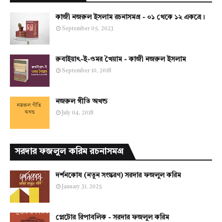
কাজী নজরুল ইসলাম রচনাসমগ্র - ০১ থেকে ১২ একত্রে।
September 05, 2023
রুবাইয়াৎ-ই-ওমর খৈয়াম - কাজী নজরুল ইসলাম
September 10, 2018
নজরুল গীতি অখন্ড
July 04, 2018
সরদার ফজলুল করিম রচনাসমগ্র
দর্শনকোষ (নতুন সংস্করণ) সরদার ফজলুল করিম
January 31, 2025
প্লেটোর রিপাবলিক - সরদার ফজলুল করিম