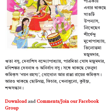
পত্রিকায়
এবার থাকছে
সাতটি
উপন্যাস,
লিখেছেন
শীর্ষেন্দু
মুখোপাধ্যায়,
তিলোত্তমা
মজুমদার,
ঋতা বসু, দেবাশিস বন্দ্যোপাধ্যায়, পারমিতা ঘোষ মজুমদার,
মণিশঙ্কর দেবনাথ ও অনির্বাণ বসু। সঙ্গে থাকছে ফেলুদা
কমিক্‌স ‘নয়ন রহস্য’, গোগোল আর রাপ্পা রায়ের কমিক্‌স।
আরও থাকছে ছোটগল্প, ফিচার, খেলাধুলো, কুইজ়,
শব্দসন্ধান।
Download
and
Comments/Join our Facebook
Group