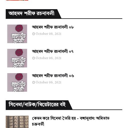
আহমদ শরীফ রচনাবলী
আহমদ শরীফ রচনাবলী ০৮
October 06, 2021
আহমদ শরীফ রচনাবলী ০৭
October 06, 2021
আহমদ শরীফ রচনাবলী ০৬
October 06, 2021
সিনেমা/নাটক/থিয়েটারের বই
কেমন করে সিনেমা তৈরি হয় - বঙ্গানুবাদ: অমিতাভ
চক্রবর্তী