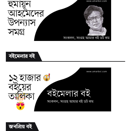
বইমেলার বই
জনপ্রিয় বই