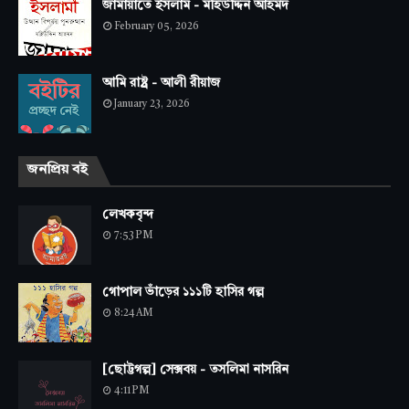
জামায়াতে ইসলাম - মহিউদ্দিন আহমদ
February 05, 2026
আমি রাষ্ট্র - আলী রীয়াজ
January 23, 2026
জনপ্রিয় বই
লেখকবৃন্দ
7:53 PM
গোপাল ভাঁড়ের ১১১টি হাসির গল্প
8:24 AM
[ছোট্টগল্প] সেক্সবয় - তসলিমা নাসরিন
4:11 PM