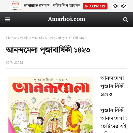
জামায়াতে ইসলাম - মহিউদ্দিন আহমদ
ARTICLES
Amarboi.com
Home
শারদীয়া পত্রিকা
আনন্দমেলা পূজাবার্ষিকী ১৪২৩
আনন্দমেলা পূজাবার্ষিকী ১৪২৩
7:58 AM
আনন্দমেলা
পূজাবার্ষিকী
১৪২৩
পূজাবার্ষিকী
আনন্দমেলা :
ছোটদের এই