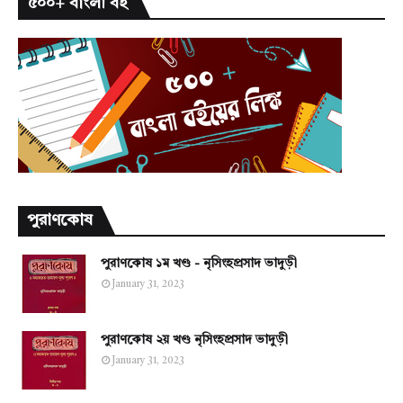
৫০০+ বাংলা বই
পুরাণকোষ
পুরাণকোষ ১ম খণ্ড - নৃসিংহপ্রসাদ ভাদুড়ী
January 31, 2023
পুরাণকোষ ২য় খণ্ড নৃসিংহপ্রসাদ ভাদুড়ী
January 31, 2023