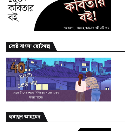
শ্রেষ্ঠ বাংলা ছোটগল্প
হুমায়ূন আহমেদ