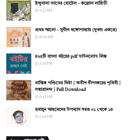
ইন্দুবালা ভাতের হোটেল - কল্লোল লাহিড়ী
9:33 AM
প্রথম আলো - সুনীল গঙ্গোপাধ্যায় (দুখন্ড একত্রে)
10:10 AM
৪২৫টি বাংলা বইয়ের pdf ডাউনলোড লিঙ্ক
2:29 PM
নাস্তিক পণ্ডিতের ভিটা | অতীশ দীপংকরের পৃথিবী |
সন্মাত্রানন্দ | Full Download
8:43 AM
হুমায়ূন আহমেদের উপন্যাস সমগ্র ০১ থেকে ১৪
2:59 PM