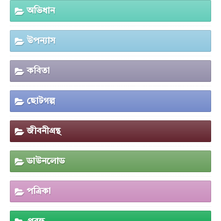
অভিধান
উপন্যাস
কবিতা
ছোটগল্প
জীবনীগ্রন্থ
ডাউনলোড
পত্রিকা