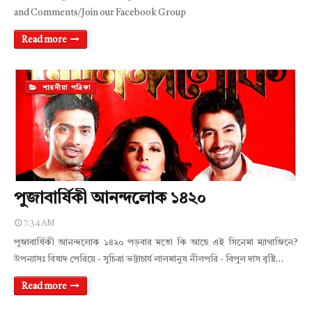
and Comments/Join our Facebook Group
Read more
শারদীয়া পত্রিকা
পুজাবার্ষিকী আনন্দলোক ১৪২০
7:34 AM
পুজাবার্ষিকী আনন্দলোক ১৪২০ পড়বার মতো কি আছে এই সিনেমা ম্যাগাজিনে?
উপন্যাসঃ বিষাদ পেরিয়ে - সুচিত্রা ভট্টাচার্য লালমানুষ নীলপরি - বিপুল দাস বৃষ্টি…
Read more