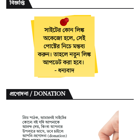
বিজ্ঞপ্তি
প্রণোদনা / DONATION