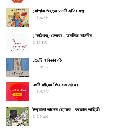
গোপাল ভাঁড়ের ১১১টি হাসির গল্প
8:24 AM
[ছোট্টগল্প] সেক্সবয় - তসলিমা নাসরিন
4:11 PM
১৫০টি কবিতার বই
11:26 AM
৪৫টি বইয়ের লিঙ্ক এক সাথে।
8:28 PM
ইন্দুবালা ভাতের হোটেল - কল্লোল লাহিড়ী
9:33 AM