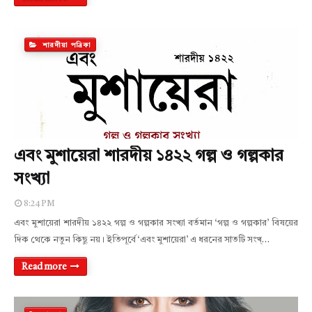
শারদীয়া পত্রিকা
এবং মুশায়েরা শারদীয় ১৪২২ গল্প ও গল্পকার
সংখ্যা
8:24 PM
এবং মুশায়েরা শারদীয় ১৪২২ গল্প ও গল্পকার সংখ্যা বর্তমান ‘গল্প ও গল্পকার’ বিষয়ের
দিক থেকে নতুন কিছু নয়। ইতিপূর্বে ‘এবং মুশায়েরা’ এ ধরনের সাতটি সংখ্…
Read more