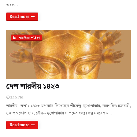
অবল…
Read more
শারদীয়া পত্রিকা
দেশ শারদীয় ১৪২৩
2:16 PM
শারদীয় ‘দেশ’ : ১৪২৩ উপন্যাস লিখেছেন শীর্ষেন্দু মুখোপাধ্যায়, স্মরণজিৎ চক্রবর্তী,
সুকান্ত গঙ্গোপাধ্যায়, সৌরভ মুখোপাধ্যায় ও প্রচেত গুপ্ত। গল্প সমরেশ ম…
Read more