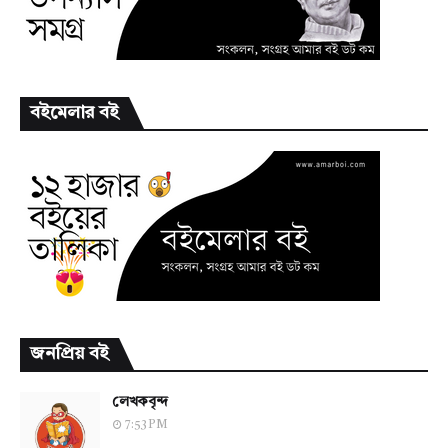
বইমেলার বই
জনপ্রিয় বই
লেখকবৃন্দ
7:53 PM