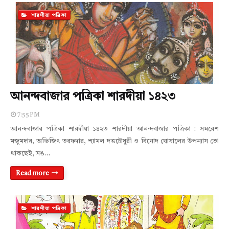
শারদীয়া পত্রিকা
আনন্দবাজার পত্রিকা শারদীয়া ১৪২৩
7:55 PM
আনন্দবাজার পত্রিকা শারদীয়া ১৪২৩ শারদীয়া আনন্দবাজার পত্রিকা : সমরেশ
মজুমদার, অভিজিৎ তরফদার, শ্যামল দত্তচৌধুরী ও বিনোদ ঘোষালের উপন্যাস তো
থাকছেই, সঙ…
Read more
শারদীয়া পত্রিকা