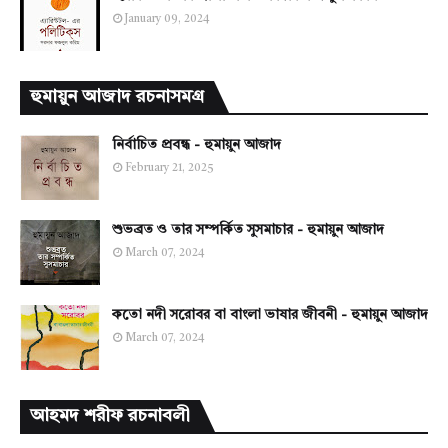
January 09, 2024
হুমায়ুন আজাদ রচনাসমগ্র
নির্বাচিত প্রবন্ধ - হুমায়ুন আজাদ
February 21, 2025
শুভব্রত ও তার সম্পর্কিত সুসমাচার - হুমায়ুন আজাদ
March 07, 2024
কতো নদী সরোবর বা বাংলা ভাষার জীবনী - হুমায়ুন আজাদ
March 07, 2024
আহমদ শরীফ রচনাবলী