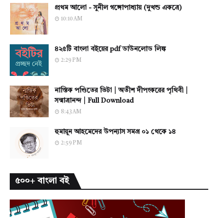
প্রথম আলো - সুনীল গঙ্গোপাধ্যায় (দুখন্ড একত্রে)
10:10 AM
৪২৫টি বাংলা বইয়ের pdf ডাউনলোড লিঙ্ক
2:29 PM
নাস্তিক পণ্ডিতের ভিটা | অতীশ দীপংকরের পৃথিবী |
সন্মাত্রানন্দ | Full Download
8:43 AM
হুমায়ূন আহমেদের উপন্যাস সমগ্র ০১ থেকে ১৪
2:59 PM
৫০০+ বাংলা বই