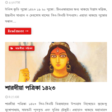
4:56 PM
উনিশ কুড়ি পুজো ১৪২৩ ১৯ ২০ পুজো : টিনএজারদের জন্য থাকছে উল্লাস মল্লিক,
ইন্দ্রনীল সান্যাল ও দেবতোষ দাশের তিন-তিনটি উপন্যাস। এছাড়া থাকছে পুজোর
সকাল …
Read more
শারদীয়া পত্রিকা
শারদীয়া পত্রিকা ১৪২৩
8:27 AM
শারদীয়া পত্রিকা ১৪২৩ তিন-তিনটি ভিন্নস্বাদের উপন্যাস লিখেছেন কৃষ্ণেন্দু
মুখোপাধ্যায়, সায়ন্তনী পূততুন্ড এবং সুপ্রিয় চৌধুরী। এছাড়াও থাকছে মহাভারত