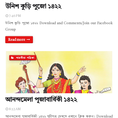
উনিশ কুড়ি পুজো ১৪২২
7:46 PM
উনিশ কুড়ি পুজো ১৪২২ Download and Comments/Join our Facebook
Group
Read more
শারদীয়া পত্রিকা
আনন্দমেলা পূজাবার্ষিকী ১৪২২
8:53 AM
আনন্দমেলা পূজাবার্ষিকী ১৪২২ সূচীপত্র দেখতে এখানে ক্লিক করুন। Download