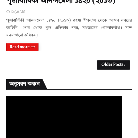
পূজাবার্ষিকী আনন্দমেলা ১৪২০ (২০১৩)
12:30 AM
পূজাবার্ষিকী আনন্দমেলা ১৪২০ (২০১৩) রহস্য উপন্যাস থেকে আজব নগরের
কাহিনি। খেলা থেকে খুদে প্রতিভার খবর, মগজাস্ত্রের গোলোকধাঁধা। সঙ্গে
মনমাতানো কমিকস্। …
Read more
Older Posts
অনুসরণ করুন