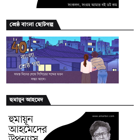
শ্রেষ্ঠ বাংলা ছোটগল্প
হুমায়ূন আহমেদ