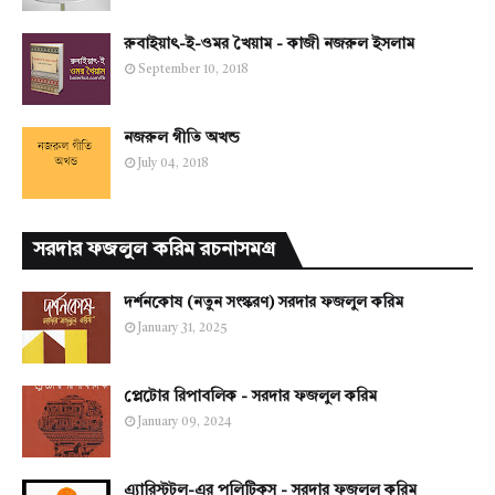
রুবাইয়াৎ-ই-ওমর খৈয়াম - কাজী নজরুল ইসলাম
September 10, 2018
নজরুল গীতি অখন্ড
July 04, 2018
সরদার ফজলুল করিম রচনাসমগ্র
দর্শনকোষ (নতুন সংস্করণ) সরদার ফজলুল করিম
January 31, 2025
প্লেটোর রিপাবলিক - সরদার ফজলুল করিম
January 09, 2024
এ্যারিস্টটল-এর পলিটিকস - সরদার ফজলুল করিম