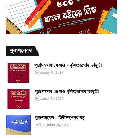
পুরাণকোষ
পুরাণকোষ ১ম খণ্ড - নৃসিংহপ্রসাদ ভাদুড়ী
January 31, 2023
পুরাণকোষ ২য় খণ্ড নৃসিংহপ্রসাদ ভাদুড়ী
January 31, 2023
পুরাণপ্রবেশ - গিরীন্দ্রশেখর বসু
November 25, 2019