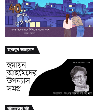
হুমায়ূন আহমেদ
বইমেলার বই