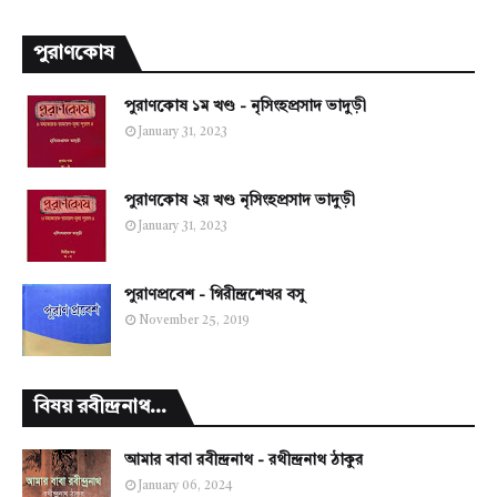
পুরাণকোষ
পুরাণকোষ ১ম খণ্ড - নৃসিংহপ্রসাদ ভাদুড়ী
January 31, 2023
পুরাণকোষ ২য় খণ্ড নৃসিংহপ্রসাদ ভাদুড়ী
January 31, 2023
পুরাণপ্রবেশ - গিরীন্দ্রশেখর বসু
November 25, 2019
বিষয় রবীন্দ্রনাথ...
আমার বাবা রবীন্দ্রনাথ - রথীন্দ্রনাথ ঠাকুর
January 06, 2024