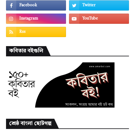
কবিতার বইগুলি
শ্রেষ্ঠ বাংলা ছোটগল্প