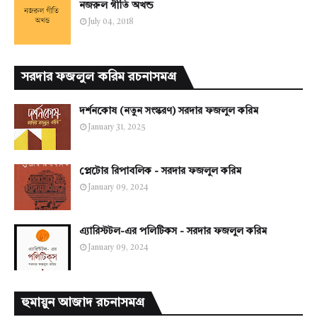
নজরুল গীতি অখন্ড
July 04, 2018
সরদার ফজলুল করিম রচনাসমগ্র
দর্শনকোষ (নতুন সংস্করণ) সরদার ফজলুল করিম
January 31, 2025
প্লেটোর রিপাবলিক - সরদার ফজলুল করিম
January 09, 2024
এ্যারিস্টটল-এর পলিটিকস - সরদার ফজলুল করিম
January 09, 2024
হুমায়ুন আজাদ রচনাসমগ্র