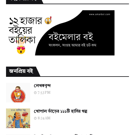
জনপ্রিয় বই
লেখকবৃন্দ
7:53 PM
গোপাল ভাঁড়ের ১১১টি হাসির গল্প
8:24 AM