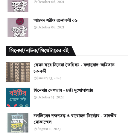
October 06, 2021
আহমদ শরীফ রচনাবলী ০৬
October 06, 2021
সিনেমা/নাটক/থিয়েটারের বই
কেমন করে সিনেমা তৈরি হয় - বঙ্গানুবাদ: অমিতাভ
চক্রবর্তী
January 13, 2024
সিনেমায় দেশভাগ - চণ্ডী মুখোপাধ্যায়
October 14, 2023
চলচ্চিত্রের নন্দনতত্ত্ব ও বারোজন ডিরেক্টর - তানভীর
মোকাম্মেল
August 11, 2023