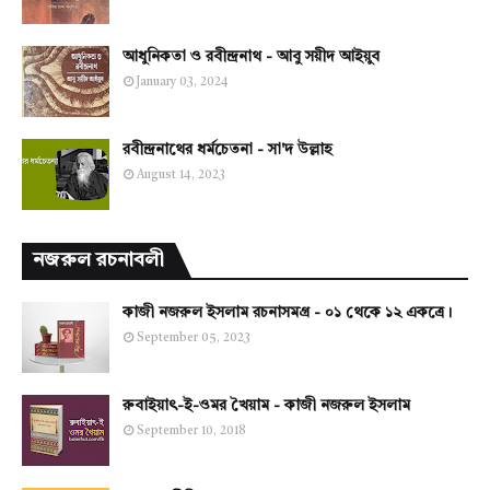
আধুনিকতা ও রবীন্দ্রনাথ - আবু সয়ীদ আইয়ুব
January 03, 2024
রবীন্দ্রনাথের ধর্মচেতনা - সা'দ উল্লাহ
August 14, 2023
নজরুল রচনাবলী
কাজী নজরুল ইসলাম রচনাসমগ্র - ০১ থেকে ১২ একত্রে।
September 05, 2023
রুবাইয়াৎ-ই-ওমর খৈয়াম - কাজী নজরুল ইসলাম
September 10, 2018