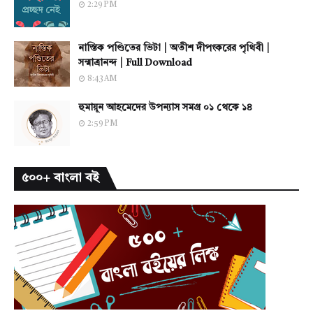
2:29 PM
নাস্তিক পণ্ডিতের ভিটা | অতীশ দীপংকরের পৃথিবী |
সন্মাত্রানন্দ | Full Download
8:43 AM
হুমায়ূন আহমেদের উপন্যাস সমগ্র ০১ থেকে ১৪
2:59 PM
৫০০+ বাংলা বই