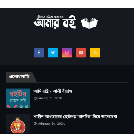
সবচেয়ে জনপ্রিয় অনলাইন বাংলা লাইব্রেরি।
এলোধাবাড়ি
আমি রাষ্ট্র - আলী রীয়াজ
January 23, 2026
শাহীন আখতারের ছোটগল্প ‘মানচিত্র’ নিয়ে আলোচনা
February 26, 2025