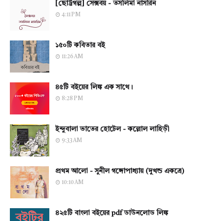
[ছোট্টগল্প] সেক্সবয় - তসলিমা নাসরিন
4:11 PM
১৫০টি কবিতার বই
11:26 AM
৪৫টি বইয়ের লিঙ্ক এক সাথে।
8:28 PM
ইন্দুবালা ভাতের হোটেল - কল্লোল লাহিড়ী
9:33 AM
প্রথম আলো - সুনীল গঙ্গোপাধ্যায় (দুখন্ড একত্রে)
10:10 AM
৪২৫টি বাংলা বইয়ের pdf ডাউনলোড লিঙ্ক