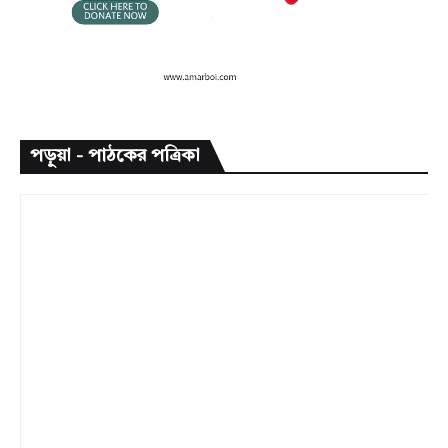
পড়ুয়া - পাঠকের পত্রিকা