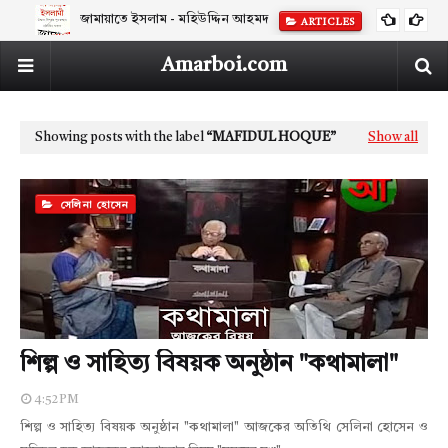
জামায়াতে ইসলাম - মহিউদ্দিন আহমদ
ARTICLES
Amarboi.com
Showing posts with the label
MAFIDUL HOQUE
Show all
সেলিনা হোসেন
শিল্প ও সাহিত্য বিষয়ক অনুষ্ঠান "কথামালা"
4:52 PM
শিল্প ও সাহিত্য বিষয়ক অনুষ্ঠান "কথামালা" আজকের অতিথি সেলিনা হোসেন ও