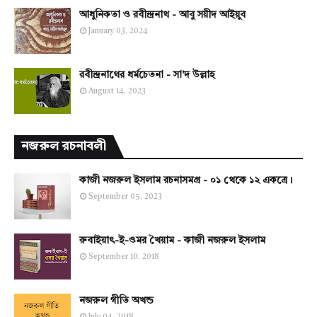
আধুনিকতা ও রবীন্দ্রনাথ - আবু সয়ীদ আইয়ুব
January 03, 2024
রবীন্দ্রনাথের ধর্মচেতনা - সা'দ উল্লাহ
August 14, 2023
নজরুল রচনাবলী
কাজী নজরুল ইসলাম রচনাসমগ্র - ০১ থেকে ১২ একত্রে।
September 05, 2023
রুবাইয়াৎ-ই-ওমর খৈয়াম - কাজী নজরুল ইসলাম
September 10, 2018
নজরুল গীতি অখন্ড