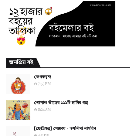
জনপ্রিয় বই
লেখকবৃন্দ
7:53 PM
গোপাল ভাঁড়ের ১১১টি হাসির গল্প
8:24 AM
[ছোট্টগল্প] সেক্সবয় - তসলিমা নাসরিন
4:11 PM