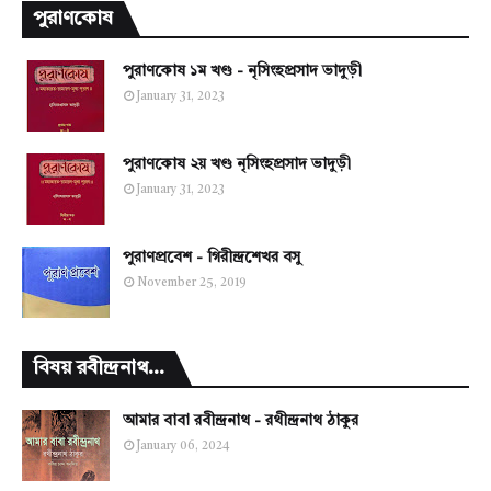
পুরাণকোষ
পুরাণকোষ ১ম খণ্ড - নৃসিংহপ্রসাদ ভাদুড়ী
January 31, 2023
পুরাণকোষ ২য় খণ্ড নৃসিংহপ্রসাদ ভাদুড়ী
January 31, 2023
পুরাণপ্রবেশ - গিরীন্দ্রশেখর বসু
November 25, 2019
বিষয় রবীন্দ্রনাথ...
আমার বাবা রবীন্দ্রনাথ - রথীন্দ্রনাথ ঠাকুর
January 06, 2024