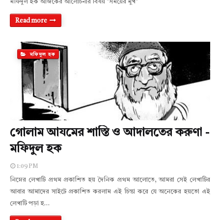
মফিদুল হক আজকের আলোচনার বিষয় "সময়ের মুখ"
Read more
মফিদুল হক
গোলাম আযমের শাস্তি ও আদালতের করুণা -
মফিদুল হক
1:09 PM
নিম্নের লেখাটি প্রথম প্রকাশিত হয় দৈনিক প্রথম আলোতে, আমরা সেই লেখাটির
আবার আমাদের সাইটে প্রকাশিত করলাম এই চিন্তা করে যে অনেকের হয়তো এই
লেখাটি পড়া হ…