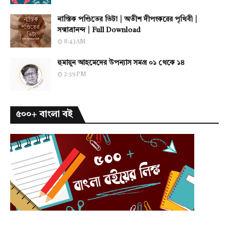
নাস্তিক পণ্ডিতের ভিটা | অতীশ দীপংকরের পৃথিবী |
সন্মাত্রানন্দ | Full Download
8:43 AM
হুমায়ূন আহমেদের উপন্যাস সমগ্র ০১ থেকে ১৪
2:59 PM
৫০০+ বাংলা বই