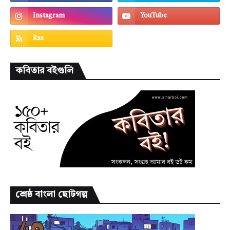
কবিতার বইগুলি
শ্রেষ্ঠ বাংলা ছোটগল্প