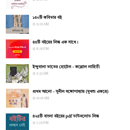
১৫০টি কবিতার বই
11:26 AM
৪৫টি বইয়ের লিঙ্ক এক সাথে।
8:28 PM
ইন্দুবালা ভাতের হোটেল - কল্লোল লাহিড়ী
9:33 AM
প্রথম আলো - সুনীল গঙ্গোপাধ্যায় (দুখন্ড একত্রে)
10:10 AM
৪২৫টি বাংলা বইয়ের pdf ডাউনলোড লিঙ্ক
2:29 PM