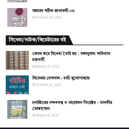
আহমদ শরীফ রচনাবলী ০৬
October 06, 2021
সিনেমা/নাটক/থিয়েটারের বই
কেমন করে সিনেমা তৈরি হয় - বঙ্গানুবাদ: অমিতাভ
চক্রবর্তী
January 13, 2024
সিনেমায় দেশভাগ - চণ্ডী মুখোপাধ্যায়
October 14, 2023
চলচ্চিত্রের নন্দনতত্ত্ব ও বারোজন ডিরেক্টর - তানভীর
মোকাম্মেল
August 11, 2023