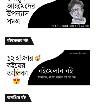
বইমেলার বই
জনপ্রিয় বই