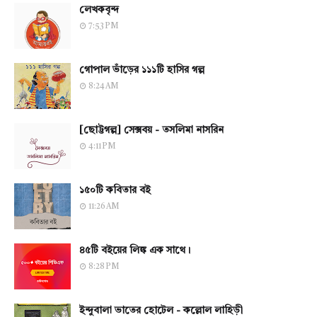
লেখকবৃন্দ
7:53 PM
গোপাল ভাঁড়ের ১১১টি হাসির গল্প
8:24 AM
[ছোট্টগল্প] সেক্সবয় - তসলিমা নাসরিন
4:11 PM
১৫০টি কবিতার বই
11:26 AM
৪৫টি বইয়ের লিঙ্ক এক সাথে।
8:28 PM
ইন্দুবালা ভাতের হোটেল - কল্লোল লাহিড়ী