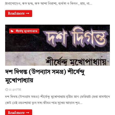
টানাপোড়েন, কত দ্বন্দ্ব, কত আশা নিরাশা, ব্যর্থতা ও মিলন , হায়, না…
Read more
শীর্ষেন্দু মুখোপাধ্যায়
দশ দিগন্ত (উপন্যাস সমগ্র) শীর্ষেন্দু
মুখোপাধ্যায়
11:40 PM
দশ দিগন্ত (উপন্যাস সমগ্র) শীর্ষেন্দু মুখোপাধ্যায় বৃষ্টির ঘ্রাণ ফেরিঘাট ফেরা বাসস্টপে
কেউ নেই নয়নশ্যামা ভুল সত্য জীবন পাত্র সুখের আড়াল শূন…
Read more