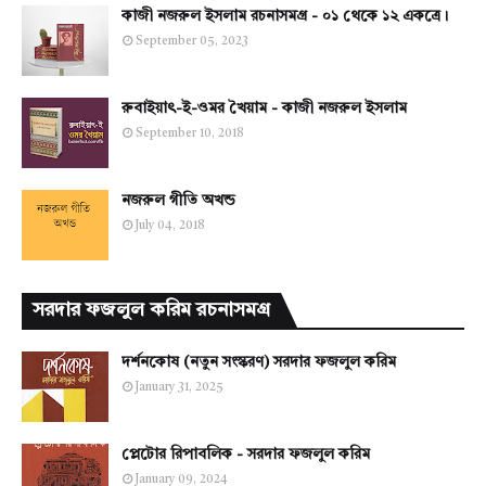
কাজী নজরুল ইসলাম রচনাসমগ্র - ০১ থেকে ১২ একত্রে।
September 05, 2023
রুবাইয়াৎ-ই-ওমর খৈয়াম - কাজী নজরুল ইসলাম
September 10, 2018
নজরুল গীতি অখন্ড
July 04, 2018
সরদার ফজলুল করিম রচনাসমগ্র
দর্শনকোষ (নতুন সংস্করণ) সরদার ফজলুল করিম
January 31, 2025
প্লেটোর রিপাবলিক - সরদার ফজলুল করিম
January 09, 2024