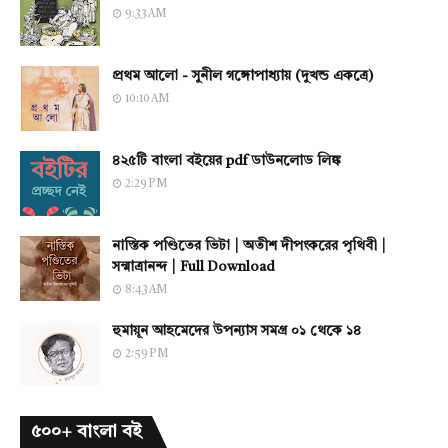
9:33 AM
প্রথম আলো - সুনীল গঙ্গোপাধ্যায় (দুখন্ড একত্রে)
10:10 AM
৪২৫টি বাংলা বইয়ের pdf ডাউনলোড লিঙ্ক
2:29 PM
নাস্তিক পণ্ডিতের ভিটা | অতীশ দীপংকরের পৃথিবী |
সন্মাত্রানন্দ | Full Download
8:43 AM
হুমায়ূন আহমেদের উপন্যাস সমগ্র ০১ থেকে ১৪
2:59 PM
৫০০+ বাংলা বই