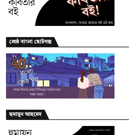
শ্রেষ্ঠ বাংলা ছোটগল্প
হুমায়ূন আহমেদ