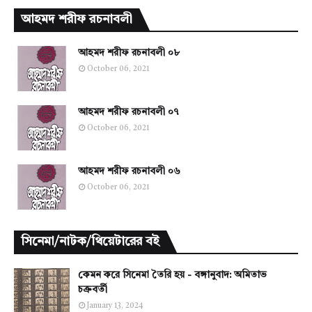
আহমদ শরীফ রচনাবলী
আহমদ শরীফ রচনাবলী ০৮
October 06, 2021
আহমদ শরীফ রচনাবলী ০৭
October 06, 2021
আহমদ শরীফ রচনাবলী ০৬
October 06, 2021
সিনেমা/নাটক/থিয়েটারের বই
কেমন করে সিনেমা তৈরি হয় - বঙ্গানুবাদ: অমিতাভ
চক্রবর্তী
January 13, 2024