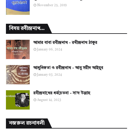
November 25, 2019
বিষয় রবীন্দ্রনাথ...
আমার বাবা রবীন্দ্রনাথ - রথীন্দ্রনাথ ঠাকুর
January 06, 2024
আধুনিকতা ও রবীন্দ্রনাথ - আবু সয়ীদ আইয়ুব
January 03, 2024
রবীন্দ্রনাথের ধর্মচেতনা - সা'দ উল্লাহ
August 14, 2023
নজরুল রচনাবলী