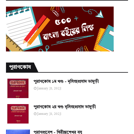
পুরাণকোষ
পুরাণকোষ ১ম খণ্ড - নৃসিংহপ্রসাদ ভাদুড়ী
January 31, 2023
পুরাণকোষ ২য় খণ্ড নৃসিংহপ্রসাদ ভাদুড়ী
January 31, 2023
পুরাণপ্রবেশ - গিরীন্দ্রশেখর বসু