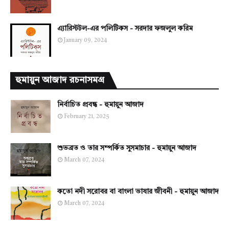
এ্যারিস্টটল-এর পলিটিকস - সরদার ফজলুল করিম
January 09, 2024
হুমায়ুন আজাদ রচনাসমগ্র
নির্বাচিত প্রবন্ধ - হুমায়ুন আজাদ
February 21, 2025
শুভব্রত ও তার সম্পর্কিত সুসমাচার - হুমায়ুন আজাদ
March 07, 2024
কতো নদী সরোবর বা বাংলা ভাষার জীবনী - হুমায়ুন আজাদ
March 07, 2024