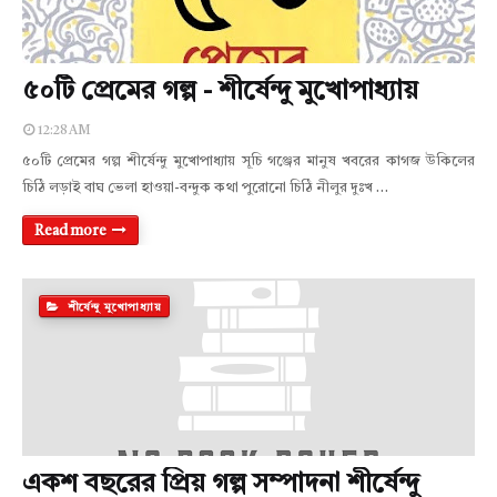
৫০টি প্রেমের গল্প - শীর্ষেন্দু মুখোপাধ্যায়
12:28 AM
৫০টি প্রেমের গল্প শীর্ষেন্দু মুখোপাধ্যায় সূচি গঞ্জের মানুষ খবরের কাগজ উকিলের
চিঠি লড়াই বাঘ ভেলা হাওয়া-বন্দুক কথা পুরোনো চিঠি নীলুর দুঃখ …
Read more
শীর্ষেন্দু মুখোপাধ্যায়
একশ বছরের প্রিয় গল্প সম্পাদনা শীর্ষেন্দু