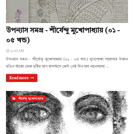
উপন্যাস সমগ্র - শীর্ষেন্দু মুখোপাধ্যায় (০১ -
০৫ খন্ড)
4:06 AM
উপন্যাস সমগ্র - শীর্ষেন্দু মুখোপাধ্যায় (০১ - ০৫ খন্ড) ঘুণপোকা পারাপার উজান
রঙিন সাঁকো ফেরা বৃষ্টির ঘ্রাণ বাসস্টপে কেউ নেই দিন যায় নয়নশ্যামা …
Read more
শীর্ষেন্দু মুখোপাধ্যায়