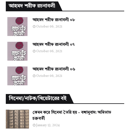
আহমদ শরীফ রচনাবলী
আহমদ শরীফ রচনাবলী ০৮
October 06, 2021
আহমদ শরীফ রচনাবলী ০৭
October 06, 2021
আহমদ শরীফ রচনাবলী ০৬
October 06, 2021
সিনেমা/নাটক/থিয়েটারের বই
কেমন করে সিনেমা তৈরি হয় - বঙ্গানুবাদ: অমিতাভ
চক্রবর্তী
January 13, 2024