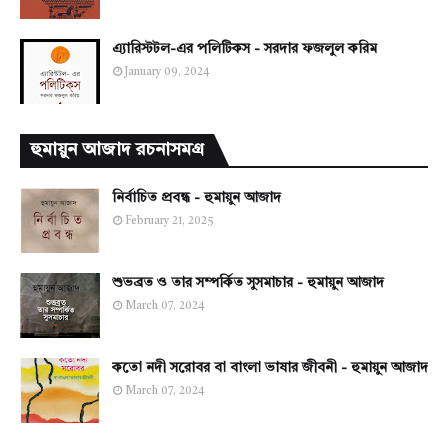
এ্যারিস্টটল-এর পলিটিকস - সরদার ফজলুল করিম
January 09, 2024
হুমায়ুন আজাদ রচনাসমগ্র
নির্বাচিত প্রবন্ধ - হুমায়ুন আজাদ
February 21, 2025
শুভব্রত ও তার সম্পর্কিত সুসমাচার - হুমায়ুন আজাদ
March 07, 2024
কতো নদী সরোবর বা বাংলা ভাষার জীবনী - হুমায়ুন আজাদ
March 07, 2024