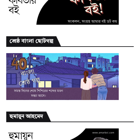
শ্রেষ্ঠ বাংলা ছোটগল্প
হুমায়ূন আহমেদ