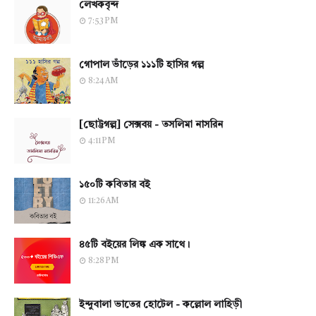
লেখকবৃন্দ
7:53 PM
গোপাল ভাঁড়ের ১১১টি হাসির গল্প
8:24 AM
[ছোট্টগল্প] সেক্সবয় - তসলিমা নাসরিন
4:11 PM
১৫০টি কবিতার বই
11:26 AM
৪৫টি বইয়ের লিঙ্ক এক সাথে।
8:28 PM
ইন্দুবালা ভাতের হোটেল - কল্লোল লাহিড়ী