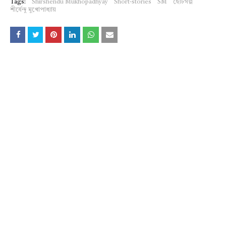
Tags:
Shirshendu Mukhopadhyay
Short-stories
SM
ছোটগল্প
শীর্ষেন্দু মুখোপাধ্যায়