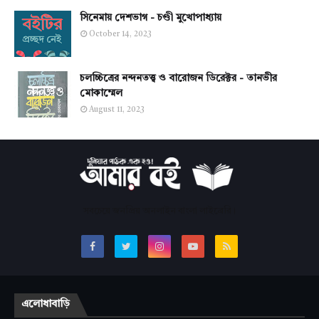
সিনেমায় দেশভাগ - চণ্ডী মুখোপাধ্যায়
October 14, 2023
চলচ্চিত্রের নন্দনতত্ত্ব ও বারোজন ডিরেক্টর - তানভীর
মোকাম্মেল
August 11, 2023
সবচেয়ে জনপ্রিয় অনলাইন বাংলা লাইব্রেরি।
এলোধাবাড়ি