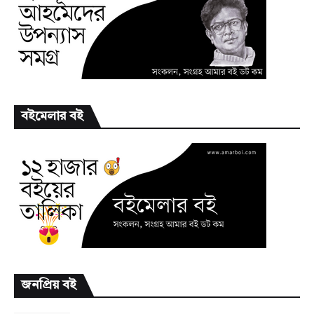
বইমেলার বই
জনপ্রিয় বই