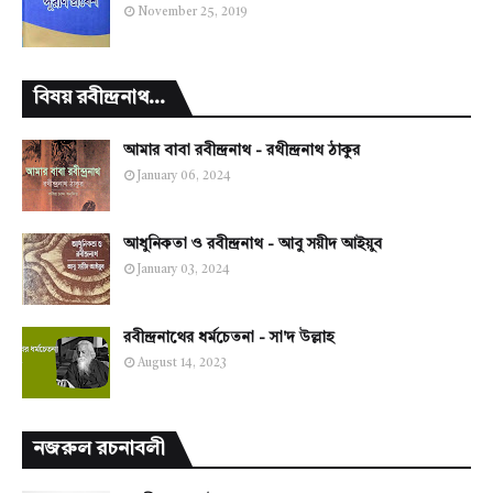
November 25, 2019
বিষয় রবীন্দ্রনাথ...
আমার বাবা রবীন্দ্রনাথ - রথীন্দ্রনাথ ঠাকুর
January 06, 2024
আধুনিকতা ও রবীন্দ্রনাথ - আবু সয়ীদ আইয়ুব
January 03, 2024
রবীন্দ্রনাথের ধর্মচেতনা - সা'দ উল্লাহ
August 14, 2023
নজরুল রচনাবলী