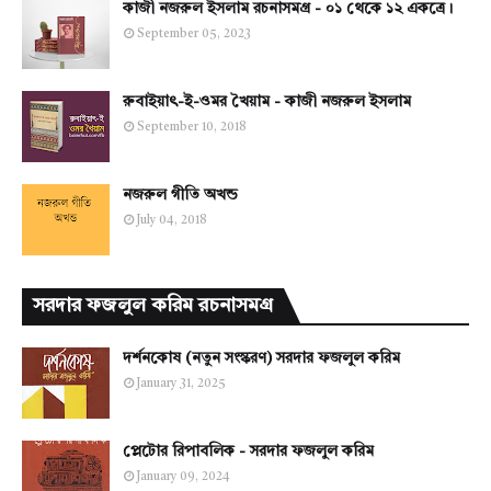
কাজী নজরুল ইসলাম রচনাসমগ্র - ০১ থেকে ১২ একত্রে।
September 05, 2023
রুবাইয়াৎ-ই-ওমর খৈয়াম - কাজী নজরুল ইসলাম
September 10, 2018
নজরুল গীতি অখন্ড
July 04, 2018
সরদার ফজলুল করিম রচনাসমগ্র
দর্শনকোষ (নতুন সংস্করণ) সরদার ফজলুল করিম
January 31, 2025
প্লেটোর রিপাবলিক - সরদার ফজলুল করিম
January 09, 2024