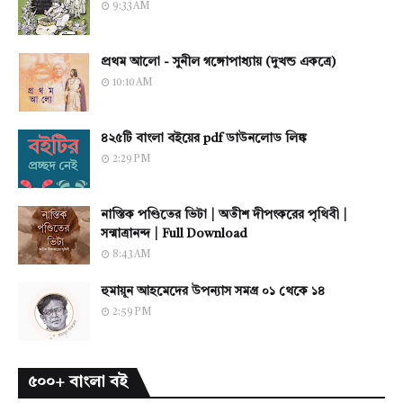
9:33 AM
প্রথম আলো - সুনীল গঙ্গোপাধ্যায় (দুখন্ড একত্রে)
10:10 AM
৪২৫টি বাংলা বইয়ের pdf ডাউনলোড লিঙ্ক
2:29 PM
নাস্তিক পণ্ডিতের ভিটা | অতীশ দীপংকরের পৃথিবী |
সন্মাত্রানন্দ | Full Download
8:43 AM
হুমায়ূন আহমেদের উপন্যাস সমগ্র ০১ থেকে ১৪
2:59 PM
৫০০+ বাংলা বই