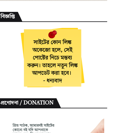
বিজ্ঞপ্তি
প্রণোদনা / DONATION