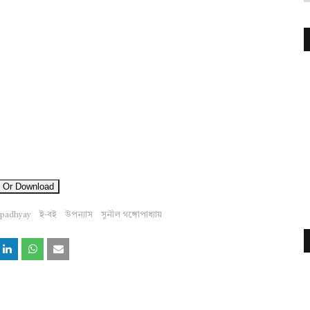
 Or Download
opadhyay
ই-বই
উপন্যাস
সুনীল গঙ্গোপাধ্যায়