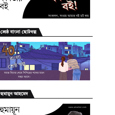
শ্রেষ্ঠ বাংলা ছোটগল্প
হুমায়ূন আহমেদ