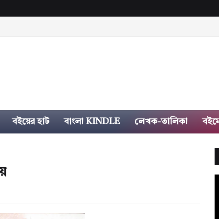
বইয়ের হাট
বাংলা KINDLE
লেখক-তালিকা
বইম
য়