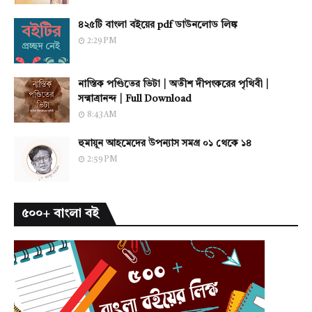
৪২৫টি বাংলা বইয়ের pdf ডাউনলোড লিঙ্ক
2:29 PM
নাস্তিক পণ্ডিতের ভিটা | অতীশ দীপংকরের পৃথিবী |
সন্মাত্রানন্দ | Full Download
8:43 AM
হুমায়ূন আহমেদের উপন্যাস সমগ্র ০১ থেকে ১৪
2:59 PM
৫০০+ বাংলা বই