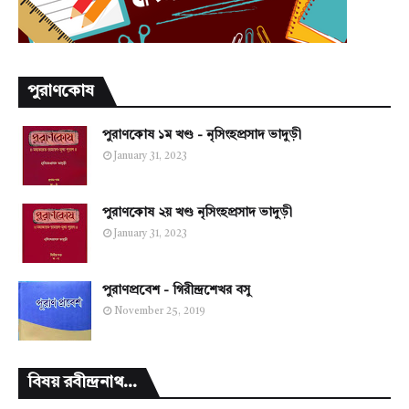
পুরাণকোষ
পুরাণকোষ ১ম খণ্ড - নৃসিংহপ্রসাদ ভাদুড়ী
January 31, 2023
পুরাণকোষ ২য় খণ্ড নৃসিংহপ্রসাদ ভাদুড়ী
January 31, 2023
পুরাণপ্রবেশ - গিরীন্দ্রশেখর বসু
November 25, 2019
বিষয় রবীন্দ্রনাথ...