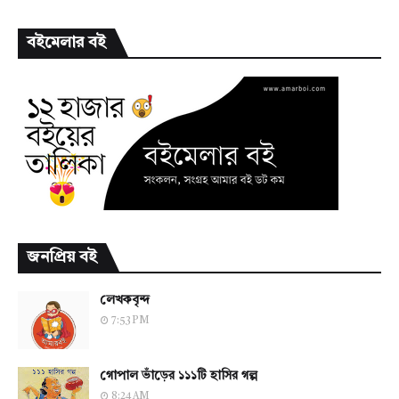
বইমেলার বই
জনপ্রিয় বই
লেখকবৃন্দ
7:53 PM
গোপাল ভাঁড়ের ১১১টি হাসির গল্প
8:24 AM