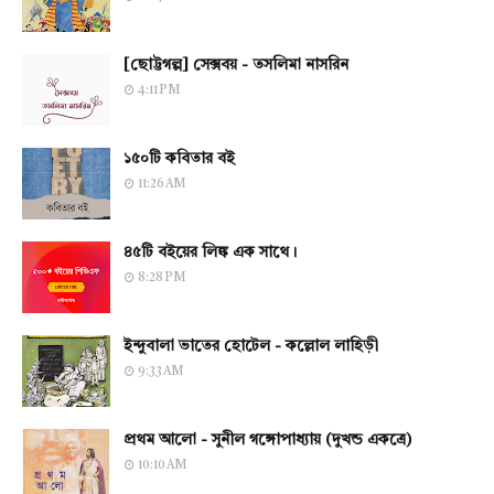
[ছোট্টগল্প] সেক্সবয় - তসলিমা নাসরিন
4:11 PM
১৫০টি কবিতার বই
11:26 AM
৪৫টি বইয়ের লিঙ্ক এক সাথে।
8:28 PM
ইন্দুবালা ভাতের হোটেল - কল্লোল লাহিড়ী
9:33 AM
প্রথম আলো - সুনীল গঙ্গোপাধ্যায় (দুখন্ড একত্রে)
10:10 AM