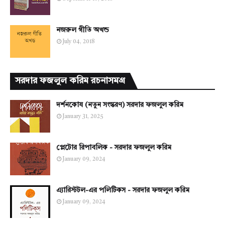
নজরুল গীতি অখন্ড
July 04, 2018
সরদার ফজলুল করিম রচনাসমগ্র
দর্শনকোষ (নতুন সংস্করণ) সরদার ফজলুল করিম
January 31, 2025
প্লেটোর রিপাবলিক - সরদার ফজলুল করিম
January 09, 2024
এ্যারিস্টটল-এর পলিটিকস - সরদার ফজলুল করিম
January 09, 2024