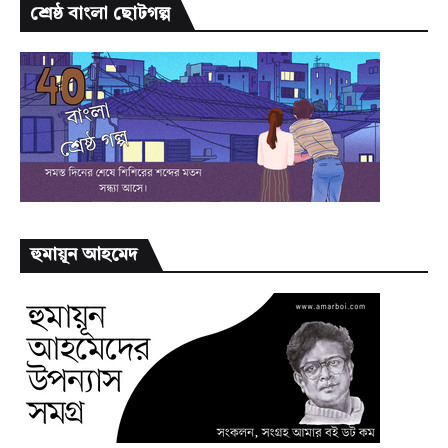
শ্রেষ্ঠ বাংলা ছোটগল্প
হুমায়ূন আহমেদ