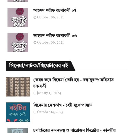
আহমদ শরীফ রচনাবলী ০৭
October 06, 2021
আহমদ শরীফ রচনাবলী ০৬
October 06, 2021
সিনেমা/নাটক/থিয়েটারের বই
কেমন করে সিনেমা তৈরি হয় - বঙ্গানুবাদ: অমিতাভ
চক্রবর্তী
January 13, 2024
সিনেমায় দেশভাগ - চণ্ডী মুখোপাধ্যায়
October 14, 2023
চলচ্চিত্রের নন্দনতত্ত্ব ও বারোজন ডিরেক্টর - তানভীর