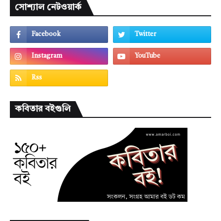
সোশ্যাল নেটওয়ার্ক
কবিতার বইগুলি