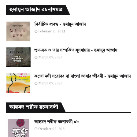
হুমায়ুন আজাদ রচনাসমগ্র
নির্বাচিত প্রবন্ধ - হুমায়ুন আজাদ
February 21, 2025
শুভব্রত ও তার সম্পর্কিত সুসমাচার - হুমায়ুন আজাদ
March 07, 2024
কতো নদী সরোবর বা বাংলা ভাষার জীবনী - হুমায়ুন আজাদ
March 07, 2024
আহমদ শরীফ রচনাবলী
আহমদ শরীফ রচনাবলী ০৮
October 06, 2021