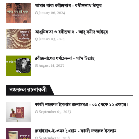
আমার বাবা রবীন্দ্রনাথ - রথীন্দ্রনাথ ঠাকুর
January 06, 2024
আধুনিকতা ও রবীন্দ্রনাথ - আবু সয়ীদ আইয়ুব
January 03, 2024
রবীন্দ্রনাথের ধর্মচেতনা - সা'দ উল্লাহ
August 14, 2023
নজরুল রচনাবলী
কাজী নজরুল ইসলাম রচনাসমগ্র - ০১ থেকে ১২ একত্রে।
September 05, 2023
রুবাইয়াৎ-ই-ওমর খৈয়াম - কাজী নজরুল ইসলাম
September 10, 2018