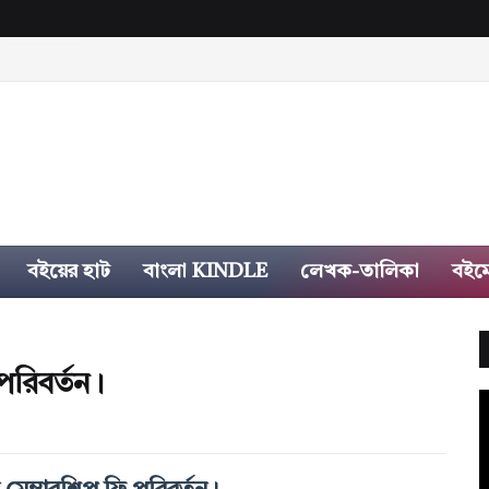
বইয়ের হাট
বাংলা KINDLE
লেখক-তালিকা
বইম
রিবর্তন।