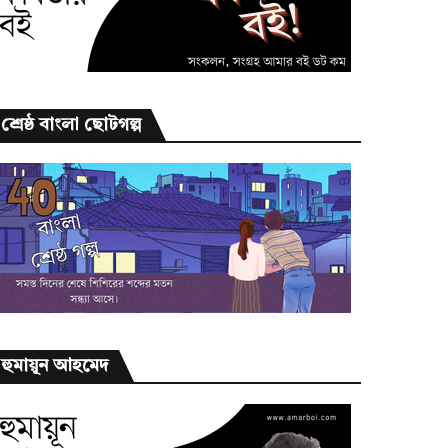
শ্রেষ্ঠ বাংলা ছোটগল্প
হুমায়ূন আহমেদ