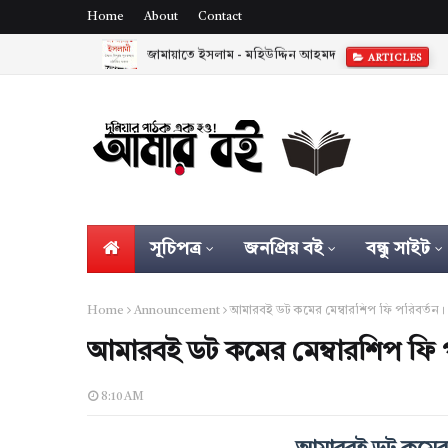
Home
About
Contact
জামায়াতে ইসলাম - মহিউদ্দিন আহমদ
ARTICLES
সূচিপত্র
জনপ্রিয় বই
বন্ধু সাইট
Home
Announcement
আমারবই ডট কমের মেম্বারশিপ ফি পরিবর্তন।
আমারবই ডট কমের মেম্বারশিপ ফি প
8:10 AM