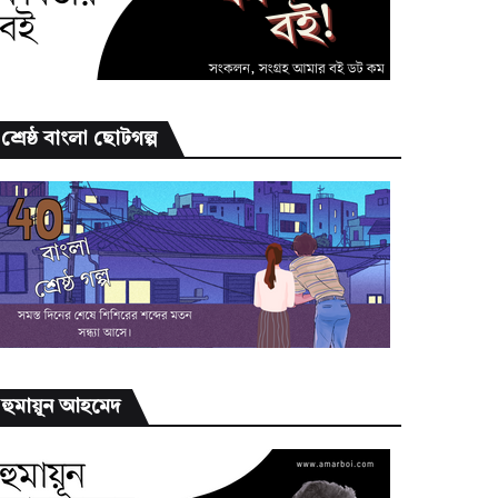
শ্রেষ্ঠ বাংলা ছোটগল্প
হুমায়ূন আহমেদ