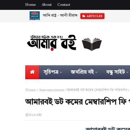
Home
About
Contact
আমি রাষ্ট্র - আলী রীয়াজ
ARTICLES
শাহীন আখতারের ছোটগল্প ‘মানচিত্র’ নিয়ে আলোচনা
AR
সূচিপত্র
জনপ্রিয় বই
বন্ধু সাইট
Home
Announcement
আমারবই ডট কমের মেম্বারশিপ ফি পরিবর্তন।
আমারবই ডট কমের মেম্বারশিপ ফি প
8:10 AM