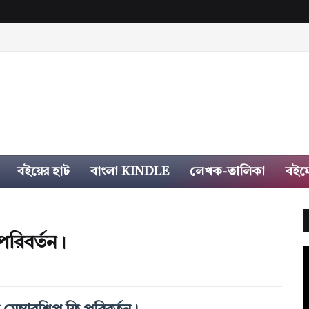
TICLES
বইয়ের হাট
বাংলা KINDLE
লেখক-তালিকা
বইম
রিবর্তন।