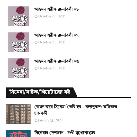
আহমদ শরীফ রচনাবলী ০৮
October 06, 2021
আহমদ শরীফ রচনাবলী ০৭
October 06, 2021
আহমদ শরীফ রচনাবলী ০৬
October 06, 2021
সিনেমা/নাটক/থিয়েটারের বই
কেমন করে সিনেমা তৈরি হয় - বঙ্গানুবাদ: অমিতাভ
চক্রবর্তী
January 13, 2024
সিনেমায় দেশভাগ - চণ্ডী মুখোপাধ্যায়