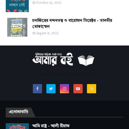
October 14, 2023
চলচ্চিত্রের নন্দনতত্ত্ব ও বারোজন ডিরেক্টর - তানভীর
মোকাম্মেল
August 11, 2023
সবচেয়ে জনপ্রিয় অনলাইন বাংলা লাইব্রেরি।
এলোধাবাড়ি
আমি রাষ্ট্র - আলী রীয়াজ