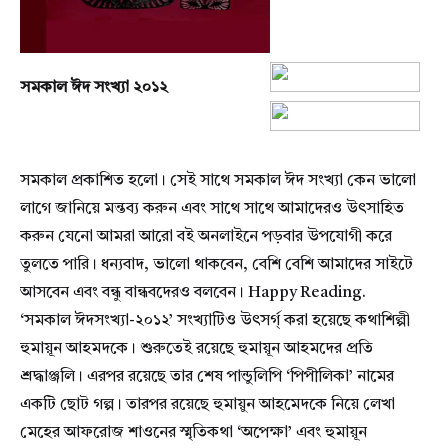
সমকাল ঈদ সংখ্যা ২০১২
সমকাল প্রকাশিত হলো। সেই সাথে সমকাল ঈদ সংখ্যা কেন ভালো
লাগে জানিয়ে মন্তব্য করুন এবং সাথে সাথে আমাদেরও উৎসাহিত
করুন যেনো আমরা আরো বই অনলাইনে পড়বার উপযোগী করে
তুলতে পারি। ধন্যবাদ, ভালো থাকবেন, বেশি বেশি আমাদের সাইটে
আসবেন এবং বন্ধু বান্ধবদেরও বলবেন। Happy Reading.
‘সমকাল ঈদসংখ্যা-২০১২’ সংখ্যাটিও উৎসর্গ্ করা হয়েছে কথাশিল্পী
হুমায়ূন আহমদকে। শুরুতেই রয়েছে হুমায়ূন আহমদের প্রতি
শ্রদ্ধাঞ্জলি। এরপর রয়েছে তার শেষ পান্ডুলিপি ‘পিপীলিকা’ নামের
একটি ছোট গল্প। তারপর রয়েছে হুমায়ুন আহমেদকে নিয়ে লেখা
মেহের আফরোজ শাওনের স্মৃতিকথা ‘অপেক্ষা’ এবং হুমায়ূন