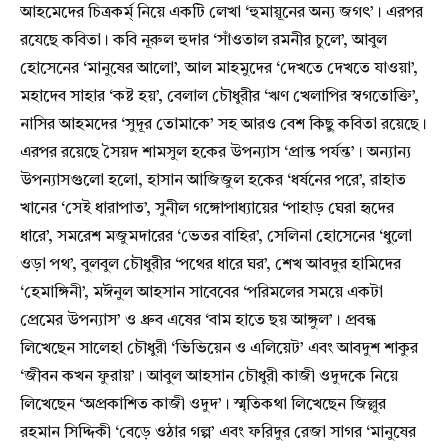
আহমেদের চিত্রকর্ম্ নিয়ে একটি লেখা ‘হুমায়ূনের অন্য জগৎ’। এরপর
রযেছে কবিতা। কবি নূরুল হুদার ‘সাঁওতাল রমনীর চুলে’, আবুল
হোসেনের ‘মানুষের আলো’, আল মাহমুদের ‘দেখতে দেখতে যাওয়া’,
মহাদেব সাহার ‘কষ্ট হয়’, বেলাল চৌধুরীর ‘ঋণ খেলাপির স্বগতোক্তি’,
নাসির আহমদের ‘সুদূর তোমাকে’ সহ আরও বেশ কিছু কবিতা রয়েছে।
এরপর রয়েছে সৈয়দ শামসুল হকের উপন্যাস ‘প্রান্ত পর্যন্ত’। অন্যান্য
উপন্যাসগুলো হলো, হাসান আজিজুল হকের ‘ধর্ষনের পরে’, রাহাত
খানের ‘সেই ধারাপাত’, সুনীল গঙ্গোপাধ্যায়ের ‘পাহাড় ঘেরা হৃদের
ধারে’, সমরেশ মজুমদারের ‘ভেতর বাহির’, সেলিনা হোসেনের ‘ধুলো
ওড়া পথ’, বুলবুল চৌধুরীর ‘পথের ধারে ঘর’, শেখ আবদুর হামিদের
‘হেমাঙ্গিনী’, মঈনুল আহসান সাবেবের ‘পরিমলের সময়ে একটা
প্রেমের উপন্যাস’ ও ধ্রুব এষের ‘বাম হাতে ছয় আঙ্গুল’। প্রবন্ধ
লিখেছেন সালেহা চৌধুরী ‘ভিভিয়েন ও এলিয়েট’ এবং আবদুশ শাকুর
‘জীবন কখন ফুরায়’। আবুল আহসান চৌধুরী কাজী ওদুদকে নিয়ে
লিখেছেন ‘অপ্রকাশিত কাজী ওদুদ’। স্মৃতিকথা লিখেছেন জিল্লুর
রহমান সিদ্দিকী ‘বেড়ে ওঠার গল্প’ এবং ফরিদুর রেজা সাগর ‘মানুষের