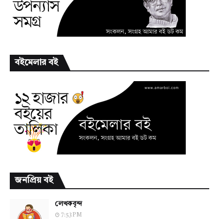
বইমেলার বই
জনপ্রিয় বই
লেখকবৃন্দ
7:53 PM