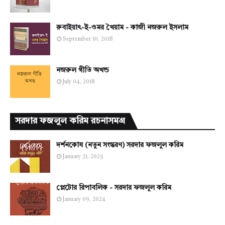
রুবাইয়াৎ-ই-ওমর খৈয়াম - কাজী নজরুল ইসলাম
September 10, 2018
নজরুল গীতি অখন্ড
July 04, 2018
সরদার ফজলুল করিম রচনাসমগ্র
দর্শনকোষ (নতুন সংস্করণ) সরদার ফজলুল করিম
January 31, 2025
প্লেটোর রিপাবলিক - সরদার ফজলুল করিম
January 09, 2024