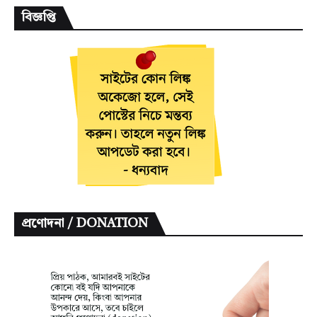
বিজ্ঞপ্তি
প্রণোদনা / DONATION