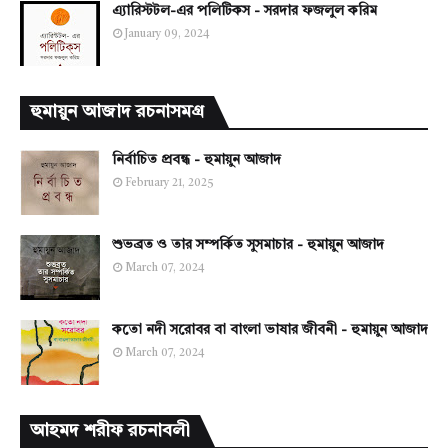
এ্যারিস্টটল-এর পলিটিকস - সরদার ফজলুল করিম
January 09, 2024
হুমায়ুন আজাদ রচনাসমগ্র
নির্বাচিত প্রবন্ধ - হুমায়ুন আজাদ
February 21, 2025
শুভব্রত ও তার সম্পর্কিত সুসমাচার - হুমায়ুন আজাদ
March 07, 2024
কতো নদী সরোবর বা বাংলা ভাষার জীবনী - হুমায়ুন আজাদ
March 07, 2024
আহমদ শরীফ রচনাবলী