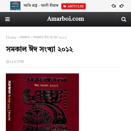
আমি রাষ্ট্র - আলী রীয়াজ
ARTICLES
Amarboi.com
Home
সমকাল
সমকাল ঈদ সংখ্যা ২০১২
সমকাল ঈদ সংখ্যা ২০১২
12:07 PM