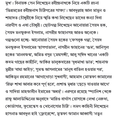
মুখ’। বিনায়ক সেন লিখেছেন রবীন্দ্রনাথকে নিয়ে একটি রচনা
‘ভিন্নমতের রবীন্দ্রনাথ চিঠিপত্রের সাক্ষ্য’। আবদুল্লাহ আল মামুন ও
শাহাদত চৌধুরীকে নিয়ে স্মৃতি কথা লিখেছেন তাদের কন্যা দিবা
নারগীস ও এষা চৌধুরী। ছোটগল্প লিখেছেন আনোয়ারা সৈয়দ হক,
সৈয়দ মনজুরুল ইসলাম, নাসরীর জাহানসহ আরও অনেকে।
গল্পগুলো হচ্ছে- আনোয়ারা সৈয়দ হকের ‘ফেসবুক গল্প’, সৈয়দ
মনজুরুল ইসলামের ‘হাসপাতাল’, নাসরীন জাহানের ‘গুম’, আনিসুল
হকের ‘মানবজন্ম’, অমিত বসুর ‘মেঘসঙ্গী’, আবু সা্ঈদ খানের ‘একটি
কদম গাছের কাহীনি’, জাকির তালুকদারের ‘দুধমাখা ভাত’, শাহনাজ
মুন্নীর ‘বাঘা আইড়’, সুমন্ত আসলামের ‘মানুষ বাতিল হওয়ার পর’,
আকিমুন রহমানের ‘আগাগোড়া সুখবাসী’, আহমাদ মোস্তফা কামালের
‘রিক্ত শাখা আবার কবে পূর্ণ্ হবে’, প্রশান্ত মৃধার ‘ছেড়ে যাওয়ার আগে’
ও সাদিয়া মাহজাবীন ইমামের ‘অধর্ম্’। এরপরে রয়েছে স্প্যানিশ থেকে
রাজু আলাউদ্দিনের অনুবাদে ‘মারিও বার্গাস য়োসাকে লেখা নেরুদা,
কোর্তাসার, ফুয়েন্তেস ও দোনোসোর চিঠি’। ভ্রমণ কাহিনী লিখেছেন
হাসনাত আবদুল হাই ‘ফ্লোরেন্সে’, মুস্তফা জামান আব্বাসী ‘নতুন