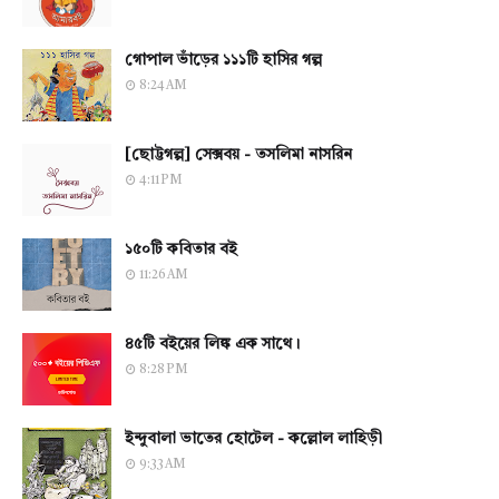
গোপাল ভাঁড়ের ১১১টি হাসির গল্প
8:24 AM
[ছোট্টগল্প] সেক্সবয় - তসলিমা নাসরিন
4:11 PM
১৫০টি কবিতার বই
11:26 AM
৪৫টি বইয়ের লিঙ্ক এক সাথে।
8:28 PM
ইন্দুবালা ভাতের হোটেল - কল্লোল লাহিড়ী
9:33 AM