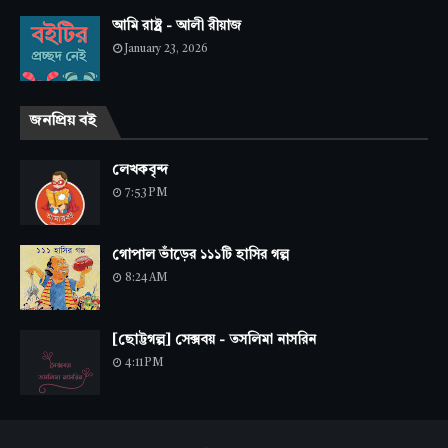
আমি রাষ্ট্র - আলী রীয়াজ
January 23, 2026
জনপ্রিয় বই
লেখকবৃন্দ
7:53 PM
গোপাল ভাঁড়ের ১১১টি হাসির গল্প
8:24 AM
[ছোট্টগল্প] সেক্সবয় - তসলিমা নাসরিন
4:11 PM