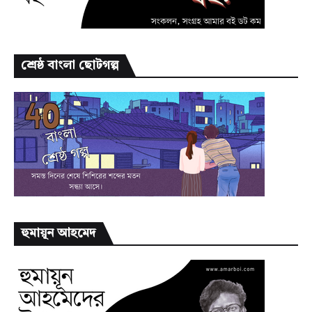
শ্রেষ্ঠ বাংলা ছোটগল্প
হুমায়ূন আহমেদ