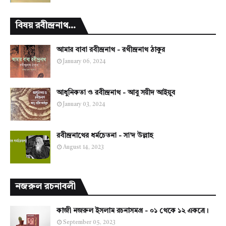
বিষয় রবীন্দ্রনাথ...
আমার বাবা রবীন্দ্রনাথ - রথীন্দ্রনাথ ঠাকুর
January 06, 2024
আধুনিকতা ও রবীন্দ্রনাথ - আবু সয়ীদ আইয়ুব
January 03, 2024
রবীন্দ্রনাথের ধর্মচেতনা - সা'দ উল্লাহ
August 14, 2023
নজরুল রচনাবলী
কাজী নজরুল ইসলাম রচনাসমগ্র - ০১ থেকে ১২ একত্রে।
September 05, 2023