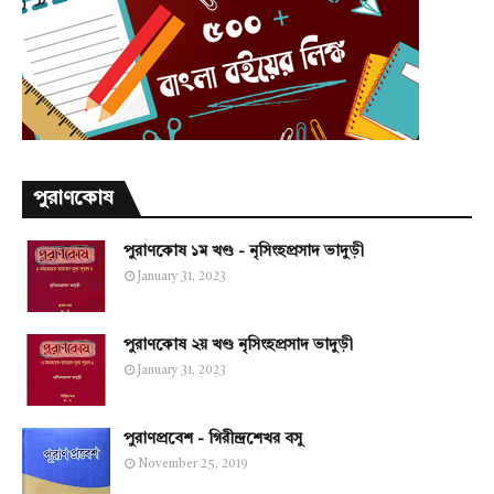
পুরাণকোষ
পুরাণকোষ ১ম খণ্ড - নৃসিংহপ্রসাদ ভাদুড়ী
January 31, 2023
পুরাণকোষ ২য় খণ্ড নৃসিংহপ্রসাদ ভাদুড়ী
January 31, 2023
পুরাণপ্রবেশ - গিরীন্দ্রশেখর বসু
November 25, 2019