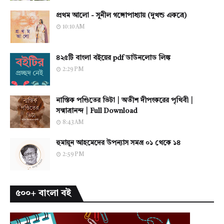
প্রথম আলো - সুনীল গঙ্গোপাধ্যায় (দুখন্ড একত্রে)
10:10 AM
৪২৫টি বাংলা বইয়ের pdf ডাউনলোড লিঙ্ক
2:29 PM
নাস্তিক পণ্ডিতের ভিটা | অতীশ দীপংকরের পৃথিবী |
সন্মাত্রানন্দ | Full Download
8:43 AM
হুমায়ূন আহমেদের উপন্যাস সমগ্র ০১ থেকে ১৪
2:59 PM
৫০০+ বাংলা বই