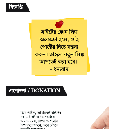
বিজ্ঞপ্তি
প্রণোদনা / DONATION