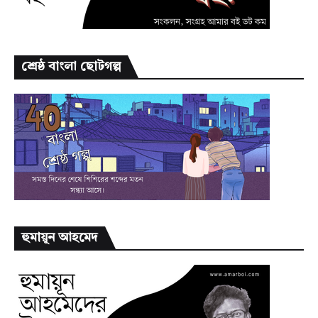
শ্রেষ্ঠ বাংলা ছোটগল্প
হুমায়ূন আহমেদ