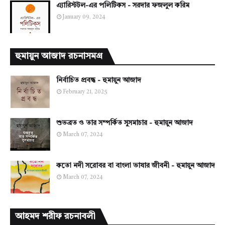
এ্যারিস্টটল-এর পলিটিকস - সরদার ফজলুল করিম
January 09, 2024
হুমায়ুন আজাদ রচনাসমগ্র
নির্বাচিত প্রবন্ধ - হুমায়ুন আজাদ
February 21, 2025
শুভব্রত ও তার সম্পর্কিত সুসমাচার - হুমায়ুন আজাদ
March 07, 2024
কতো নদী সরোবর বা বাংলা ভাষার জীবনী - হুমায়ুন আজাদ
March 07, 2024
আহমদ শরীফ রচনাবলী