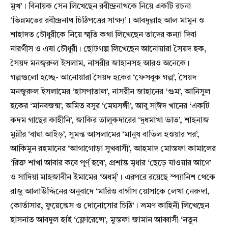
মুখ’। বিনায়ক সেন লিখেছেন রবীন্দ্রনাথকে নিয়ে একটি রচনা
‘ভিন্নমতের রবীন্দ্রনাথ চিঠিপত্রের সাক্ষ্য’। আবদুল্লাহ আল মামুন ও
শাহাদত চৌধুরীকে নিয়ে স্মৃতি কথা লিখেছেন তাদের কন্যা দিবা
নারগীস ও এষা চৌধুরী। ছোটগল্প লিখেছেন আনোয়ারা সৈয়দ হক,
সৈয়দ মনজুরুল ইসলাম, নাসরীর জাহানসহ আরও অনেকে।
গল্পগুলো হচ্ছে- আনোয়ারা সৈয়দ হকের ‘ফেসবুক গল্প’, সৈয়দ
মনজুরুল ইসলামের ‘হাসপাতাল’, নাসরীন জাহানের ‘গুম’, আনিসুল
হকের ‘মানবজন্ম’, অমিত বসুর ‘মেঘসঙ্গী’, আবু সা্ঈদ খানের ‘একটি
কদম গাছের কাহীনি’, জাকির তালুকদারের ‘দুধমাখা ভাত’, শাহনাজ
মুন্নীর ‘বাঘা আইড়’, সুমন্ত আসলামের ‘মানুষ বাতিল হওয়ার পর’,
আকিমুন রহমানের ‘আগাগোড়া সুখবাসী’, আহমাদ মোস্তফা কামালের
‘রিক্ত শাখা আবার কবে পূর্ণ্ হবে’, প্রশান্ত মৃধার ‘ছেড়ে যাওয়ার আগে’
ও সাদিয়া মাহজাবীন ইমামের ‘অধর্ম্’। এরপরে রয়েছে স্প্যানিশ থেকে
রাজু আলাউদ্দিনের অনুবাদে ‘মারিও বার্গাস য়োসাকে লেখা নেরুদা,
কোর্তাসার, ফুয়েন্তেস ও দোনোসোর চিঠি’। ভ্রমণ কাহিনী লিখেছেন
হাসনাত আবদুল হাই ‘ফ্লোরেন্সে’, মুস্তফা জামান আব্বাসী ‘নতুন