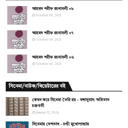
আহমদ শরীফ রচনাবলী ০৮
October 06, 2021
আহমদ শরীফ রচনাবলী ০৭
October 06, 2021
আহমদ শরীফ রচনাবলী ০৬
October 06, 2021
সিনেমা/নাটক/থিয়েটারের বই
কেমন করে সিনেমা তৈরি হয় - বঙ্গানুবাদ: অমিতাভ
চক্রবর্তী
January 13, 2024
সিনেমায় দেশভাগ - চণ্ডী মুখোপাধ্যায়