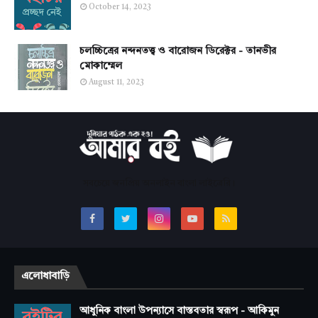
October 14, 2023
চলচ্চিত্রের নন্দনতত্ত্ব ও বারোজন ডিরেক্টর - তানভীর
মোকাম্মেল
August 11, 2023
সবচেয়ে জনপ্রিয় অনলাইন বাংলা লাইব্রেরি।
এলোধাবাড়ি
আধুনিক বাংলা উপন্যাসে বাস্তবতার স্বরূপ - আকিমুন