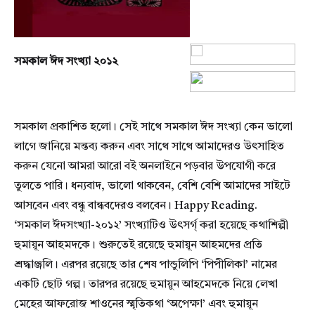
সমকাল ঈদ সংখ্যা ২০১২
সমকাল প্রকাশিত হলো। সেই সাথে সমকাল ঈদ সংখ্যা কেন ভালো
লাগে জানিয়ে মন্তব্য করুন এবং সাথে সাথে আমাদেরও উৎসাহিত
করুন যেনো আমরা আরো বই অনলাইনে পড়বার উপযোগী করে
তুলতে পারি। ধন্যবাদ, ভালো থাকবেন, বেশি বেশি আমাদের সাইটে
আসবেন এবং বন্ধু বান্ধবদেরও বলবেন। Happy Reading.
‘সমকাল ঈদসংখ্যা-২০১২’ সংখ্যাটিও উৎসর্গ্ করা হয়েছে কথাশিল্পী
হুমায়ূন আহমদকে। শুরুতেই রয়েছে হুমায়ূন আহমদের প্রতি
শ্রদ্ধাঞ্জলি। এরপর রয়েছে তার শেষ পান্ডুলিপি ‘পিপীলিকা’ নামের
একটি ছোট গল্প। তারপর রয়েছে হুমায়ুন আহমেদকে নিয়ে লেখা
মেহের আফরোজ শাওনের স্মৃতিকথা ‘অপেক্ষা’ এবং হুমায়ূন