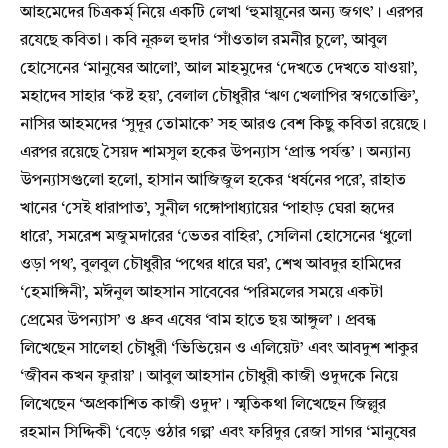
আহমেদের চিত্রকর্ম্ নিয়ে একটি লেখা ‘হুমায়ূনের অন্য জগৎ’। এরপর
রযেছে কবিতা। কবি নূরুল হুদার ‘সাঁওতাল রমনীর চুলে’, আবুল
হোসেনের ‘মানুষের আলো’, আল মাহমুদের ‘দেখতে দেখতে যাওয়া’,
মহাদেব সাহার ‘কষ্ট হয়’, বেলাল চৌধুরীর ‘ঋণ খেলাপির স্বগতোক্তি’,
নাসির আহমদের ‘সুদূর তোমাকে’ সহ আরও বেশ কিছু কবিতা রয়েছে।
এরপর রয়েছে সৈয়দ শামসুল হকের উপন্যাস ‘প্রান্ত পর্যন্ত’। অন্যান্য
উপন্যাসগুলো হলো, হাসান আজিজুল হকের ‘ধর্ষনের পরে’, রাহাত
খানের ‘সেই ধারাপাত’, সুনীল গঙ্গোপাধ্যায়ের ‘পাহাড় ঘেরা হৃদের
ধারে’, সমরেশ মজুমদারের ‘ভেতর বাহির’, সেলিনা হোসেনের ‘ধুলো
ওড়া পথ’, বুলবুল চৌধুরীর ‘পথের ধারে ঘর’, শেখ আবদুর হামিদের
‘হেমাঙ্গিনী’, মঈনুল আহসান সাবেবের ‘পরিমলের সময়ে একটা
প্রেমের উপন্যাস’ ও ধ্রুব এষের ‘বাম হাতে ছয় আঙ্গুল’। প্রবন্ধ
লিখেছেন সালেহা চৌধুরী ‘ভিভিয়েন ও এলিয়েট’ এবং আবদুশ শাকুর
‘জীবন কখন ফুরায়’। আবুল আহসান চৌধুরী কাজী ওদুদকে নিয়ে
লিখেছেন ‘অপ্রকাশিত কাজী ওদুদ’। স্মৃতিকথা লিখেছেন জিল্লুর
রহমান সিদ্দিকী ‘বেড়ে ওঠার গল্প’ এবং ফরিদুর রেজা সাগর ‘মানুষের