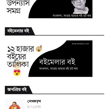
বইমেলার বই
জনপ্রিয় বই
লেখকবৃন্দ
7:53 PM