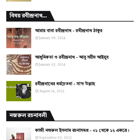
বিষয় রবীন্দ্রনাথ...
আমার বাবা রবীন্দ্রনাথ - রথীন্দ্রনাথ ঠাকুর
January 06, 2024
আধুনিকতা ও রবীন্দ্রনাথ - আবু সয়ীদ আইয়ুব
January 03, 2024
রবীন্দ্রনাথের ধর্মচেতনা - সা'দ উল্লাহ
August 14, 2023
নজরুল রচনাবলী
কাজী নজরুল ইসলাম রচনাসমগ্র - ০১ থেকে ১২ একত্রে।
September 05, 2023