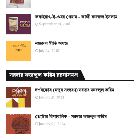
রুবাইয়াৎ-ই-ওমর খৈয়াম - কাজী নজরুল ইসলাম
September 10, 2018
নজরুল গীতি অখন্ড
July 04, 2018
সরদার ফজলুল করিম রচনাসমগ্র
দর্শনকোষ (নতুন সংস্করণ) সরদার ফজলুল করিম
January 31, 2025
প্লেটোর রিপাবলিক - সরদার ফজলুল করিম
January 09, 2024