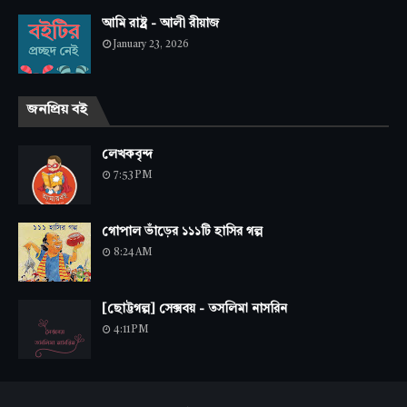
আমি রাষ্ট্র - আলী রীয়াজ
January 23, 2026
জনপ্রিয় বই
লেখকবৃন্দ
7:53 PM
গোপাল ভাঁড়ের ১১১টি হাসির গল্প
8:24 AM
[ছোট্টগল্প] সেক্সবয় - তসলিমা নাসরিন
4:11 PM