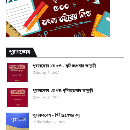
পুরাণকোষ
পুরাণকোষ ১ম খণ্ড - নৃসিংহপ্রসাদ ভাদুড়ী
January 31, 2023
পুরাণকোষ ২য় খণ্ড নৃসিংহপ্রসাদ ভাদুড়ী
January 31, 2023
পুরাণপ্রবেশ - গিরীন্দ্রশেখর বসু
November 25, 2019