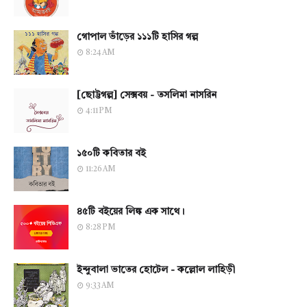
গোপাল ভাঁড়ের ১১১টি হাসির গল্প
8:24 AM
[ছোট্টগল্প] সেক্সবয় - তসলিমা নাসরিন
4:11 PM
১৫০টি কবিতার বই
11:26 AM
৪৫টি বইয়ের লিঙ্ক এক সাথে।
8:28 PM
ইন্দুবালা ভাতের হোটেল - কল্লোল লাহিড়ী
9:33 AM