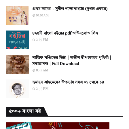
প্রথম আলো - সুনীল গঙ্গোপাধ্যায় (দুখন্ড একত্রে)
10:10 AM
৪২৫টি বাংলা বইয়ের pdf ডাউনলোড লিঙ্ক
2:29 PM
নাস্তিক পণ্ডিতের ভিটা | অতীশ দীপংকরের পৃথিবী |
সন্মাত্রানন্দ | Full Download
8:43 AM
হুমায়ূন আহমেদের উপন্যাস সমগ্র ০১ থেকে ১৪
2:59 PM
৫০০+ বাংলা বই