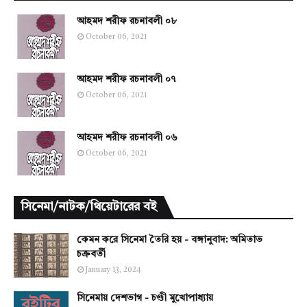
আহমদ শরীফ রচনাবলী ০৮
October 06, 2021
আহমদ শরীফ রচনাবলী ০৭
October 06, 2021
আহমদ শরীফ রচনাবলী ০৬
October 06, 2021
সিনেমা/নাটক/থিয়েটারের বই
কেমন করে সিনেমা তৈরি হয় - বঙ্গানুবাদ: অমিতাভ
চক্রবর্তী
January 13, 2024
সিনেমায় দেশভাগ - চণ্ডী মুখোপাধ্যায়