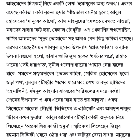
আহমেদের চিত্রকর্ম্ নিয়ে একটি লেখা ‘হুমায়ূনের অন্য জগৎ’। এরপর
রযেছে কবিতা। কবি নূরুল হুদার ‘সাঁওতাল রমনীর চুলে’, আবুল
হোসেনের ‘মানুষের আলো’, আল মাহমুদের ‘দেখতে দেখতে যাওয়া’,
মহাদেব সাহার ‘কষ্ট হয়’, বেলাল চৌধুরীর ‘ঋণ খেলাপির স্বগতোক্তি’,
নাসির আহমদের ‘সুদূর তোমাকে’ সহ আরও বেশ কিছু কবিতা রয়েছে।
এরপর রয়েছে সৈয়দ শামসুল হকের উপন্যাস ‘প্রান্ত পর্যন্ত’। অন্যান্য
উপন্যাসগুলো হলো, হাসান আজিজুল হকের ‘ধর্ষনের পরে’, রাহাত
খানের ‘সেই ধারাপাত’, সুনীল গঙ্গোপাধ্যায়ের ‘পাহাড় ঘেরা হৃদের
ধারে’, সমরেশ মজুমদারের ‘ভেতর বাহির’, সেলিনা হোসেনের ‘ধুলো
ওড়া পথ’, বুলবুল চৌধুরীর ‘পথের ধারে ঘর’, শেখ আবদুর হামিদের
‘হেমাঙ্গিনী’, মঈনুল আহসান সাবেবের ‘পরিমলের সময়ে একটা
প্রেমের উপন্যাস’ ও ধ্রুব এষের ‘বাম হাতে ছয় আঙ্গুল’। প্রবন্ধ
লিখেছেন সালেহা চৌধুরী ‘ভিভিয়েন ও এলিয়েট’ এবং আবদুশ শাকুর
‘জীবন কখন ফুরায়’। আবুল আহসান চৌধুরী কাজী ওদুদকে নিয়ে
লিখেছেন ‘অপ্রকাশিত কাজী ওদুদ’। স্মৃতিকথা লিখেছেন জিল্লুর
রহমান সিদ্দিকী ‘বেড়ে ওঠার গল্প’ এবং ফরিদুর রেজা সাগর ‘মানুষের