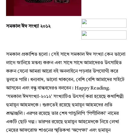
সমকাল ঈদ সংখ্যা ২০১২
সমকাল প্রকাশিত হলো। সেই সাথে সমকাল ঈদ সংখ্যা কেন ভালো
লাগে জানিয়ে মন্তব্য করুন এবং সাথে সাথে আমাদেরও উৎসাহিত
করুন যেনো আমরা আরো বই অনলাইনে পড়বার উপযোগী করে
তুলতে পারি। ধন্যবাদ, ভালো থাকবেন, বেশি বেশি আমাদের সাইটে
আসবেন এবং বন্ধু বান্ধবদেরও বলবেন। Happy Reading.
‘সমকাল ঈদসংখ্যা-২০১২’ সংখ্যাটিও উৎসর্গ্ করা হয়েছে কথাশিল্পী
হুমায়ূন আহমদকে। শুরুতেই রয়েছে হুমায়ূন আহমদের প্রতি
শ্রদ্ধাঞ্জলি। এরপর রয়েছে তার শেষ পান্ডুলিপি ‘পিপীলিকা’ নামের
একটি ছোট গল্প। তারপর রয়েছে হুমায়ুন আহমেদকে নিয়ে লেখা
মেহের আফরোজ শাওনের স্মৃতিকথা ‘অপেক্ষা’ এবং হুমায়ূন