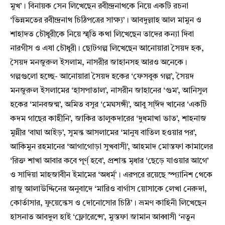
মুখ’। বিনায়ক সেন লিখেছেন রবীন্দ্রনাথকে নিয়ে একটি রচনা
‘ভিন্নমতের রবীন্দ্রনাথ চিঠিপত্রের সাক্ষ্য’। আবদুল্লাহ আল মামুন ও
শাহাদত চৌধুরীকে নিয়ে স্মৃতি কথা লিখেছেন তাদের কন্যা দিবা
নারগীস ও এষা চৌধুরী। ছোটগল্প লিখেছেন আনোয়ারা সৈয়দ হক,
সৈয়দ মনজুরুল ইসলাম, নাসরীর জাহানসহ আরও অনেকে।
গল্পগুলো হচ্ছে- আনোয়ারা সৈয়দ হকের ‘ফেসবুক গল্প’, সৈয়দ
মনজুরুল ইসলামের ‘হাসপাতাল’, নাসরীন জাহানের ‘গুম’, আনিসুল
হকের ‘মানবজন্ম’, অমিত বসুর ‘মেঘসঙ্গী’, আবু সা্ঈদ খানের ‘একটি
কদম গাছের কাহীনি’, জাকির তালুকদারের ‘দুধমাখা ভাত’, শাহনাজ
মুন্নীর ‘বাঘা আইড়’, সুমন্ত আসলামের ‘মানুষ বাতিল হওয়ার পর’,
আকিমুন রহমানের ‘আগাগোড়া সুখবাসী’, আহমাদ মোস্তফা কামালের
‘রিক্ত শাখা আবার কবে পূর্ণ্ হবে’, প্রশান্ত মৃধার ‘ছেড়ে যাওয়ার আগে’
ও সাদিয়া মাহজাবীন ইমামের ‘অধর্ম্’। এরপরে রয়েছে স্প্যানিশ থেকে
রাজু আলাউদ্দিনের অনুবাদে ‘মারিও বার্গাস য়োসাকে লেখা নেরুদা,
কোর্তাসার, ফুয়েন্তেস ও দোনোসোর চিঠি’। ভ্রমণ কাহিনী লিখেছেন
হাসনাত আবদুল হাই ‘ফ্লোরেন্সে’, মুস্তফা জামান আব্বাসী ‘নতুন