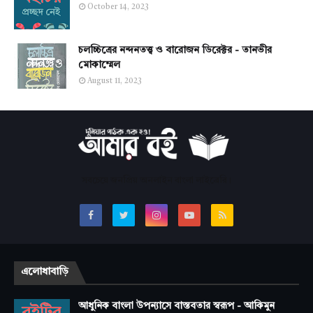
October 14, 2023
চলচ্চিত্রের নন্দনতত্ত্ব ও বারোজন ডিরেক্টর - তানভীর
মোকাম্মেল
August 11, 2023
সবচেয়ে জনপ্রিয় অনলাইন বাংলা লাইব্রেরি।
এলোধাবাড়ি
আধুনিক বাংলা উপন্যাসে বাস্তবতার স্বরূপ - আকিমুন