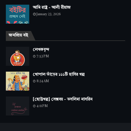
আমি রাষ্ট্র - আলী রীয়াজ
January 23, 2026
জনপ্রিয় বই
লেখকবৃন্দ
7:53 PM
গোপাল ভাঁড়ের ১১১টি হাসির গল্প
8:24 AM
[ছোট্টগল্প] সেক্সবয় - তসলিমা নাসরিন
4:11 PM