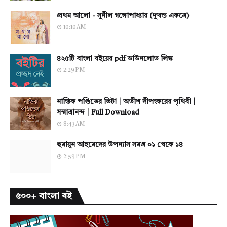
প্রথম আলো - সুনীল গঙ্গোপাধ্যায় (দুখন্ড একত্রে)
10:10 AM
৪২৫টি বাংলা বইয়ের pdf ডাউনলোড লিঙ্ক
2:29 PM
নাস্তিক পণ্ডিতের ভিটা | অতীশ দীপংকরের পৃথিবী |
সন্মাত্রানন্দ | Full Download
8:43 AM
হুমায়ূন আহমেদের উপন্যাস সমগ্র ০১ থেকে ১৪
2:59 PM
৫০০+ বাংলা বই