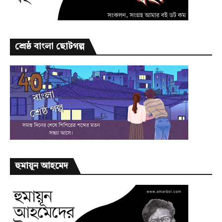
শ্রেষ্ঠ বাংলা ছোটগল্প
হুমায়ূন আহমেদ