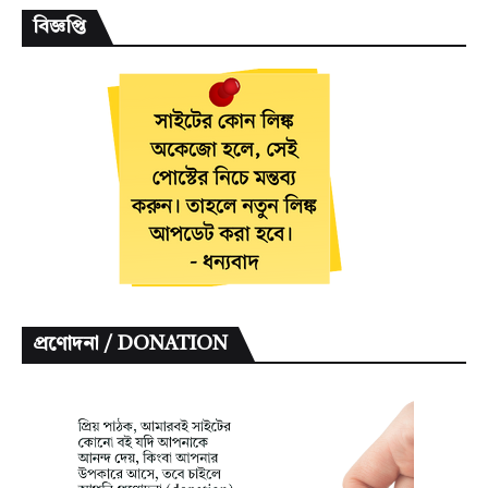
বিজ্ঞপ্তি
প্রণোদনা / DONATION