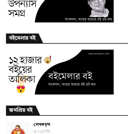
বইমেলার বই
জনপ্রিয় বই
লেখকবৃন্দ
7:53 PM