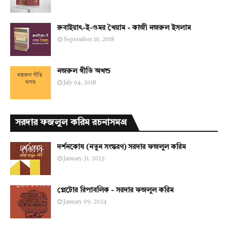
রুবাইয়াৎ-ই-ওমর খৈয়াম - কাজী নজরুল ইসলাম
September 10, 2018
নজরুল গীতি অখন্ড
July 04, 2018
সরদার ফজলুল করিম রচনাসমগ্র
দর্শনকোষ (নতুন সংস্করণ) সরদার ফজলুল করিম
January 31, 2025
প্লেটোর রিপাবলিক - সরদার ফজলুল করিম
January 09, 2024