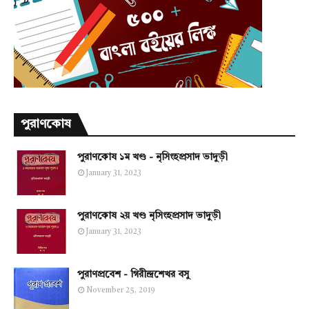
পুরাণকোষ
পুরাণকোষ ১ম খণ্ড - নৃসিংহপ্রসাদ ভাদুড়ী
January 31, 2023
পুরাণকোষ ২য় খণ্ড নৃসিংহপ্রসাদ ভাদুড়ী
January 31, 2023
পুরাণপ্রবেশ - গিরীন্দ্রশেখর বসু
November 25, 2019