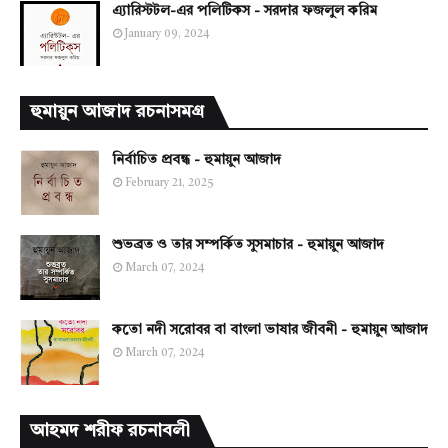
এ্যারিস্টটল-এর পলিটিকস - সরদার ফজলুল করিম
January 09, 2024
হুমায়ুন আজাদ রচনাসমগ্র
নির্বাচিত প্রবন্ধ - হুমায়ুন আজাদ
February 21, 2025
শুভব্রত ও তার সম্পর্কিত সুসমাচার - হুমায়ুন আজাদ
March 07, 2024
কতো নদী সরোবর বা বাংলা ভাষার জীবনী - হুমায়ুন আজাদ
March 07, 2024
আহমদ শরীফ রচনাবলী