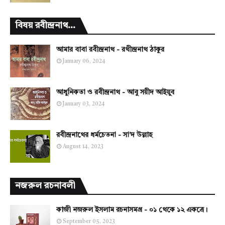
বিষয় রবীন্দ্রনাথ...
আমার বাবা রবীন্দ্রনাথ - রথীন্দ্রনাথ ঠাকুর
January 06, 2024
আধুনিকতা ও রবীন্দ্রনাথ - আবু সয়ীদ আইয়ুব
January 03, 2024
রবীন্দ্রনাথের ধর্মচেতনা - সা'দ উল্লাহ
August 14, 2023
নজরুল রচনাবলী
কাজী নজরুল ইসলাম রচনাসমগ্র - ০১ থেকে ১২ একত্রে।
September 05, 2023