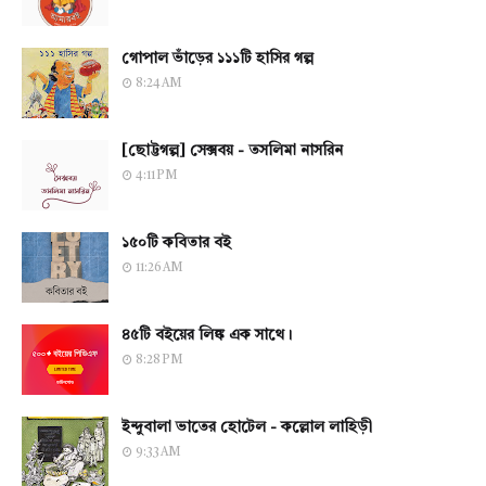
গোপাল ভাঁড়ের ১১১টি হাসির গল্প
8:24 AM
[ছোট্টগল্প] সেক্সবয় - তসলিমা নাসরিন
4:11 PM
১৫০টি কবিতার বই
11:26 AM
৪৫টি বইয়ের লিঙ্ক এক সাথে।
8:28 PM
ইন্দুবালা ভাতের হোটেল - কল্লোল লাহিড়ী
9:33 AM